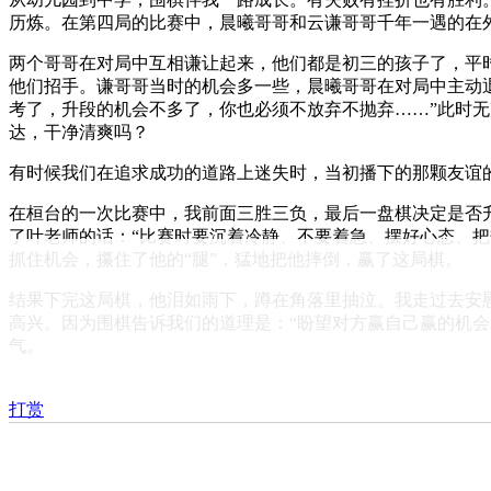
历炼。在第四局的比赛中，晨曦哥哥和云谦哥哥千年一遇的在
两个哥哥在对局中互相谦让起来，他们都是初三的孩子了，平
他们招手。谦哥哥当时的机会多一些，晨曦哥哥在对局中主动
考了，升段的机会不多了，你也必须不放弃不抛弃……”此时
达，干净清爽吗？
有时候我们在追求成功的道路上迷失时，当初播下的那颗友谊
在桓台的一次比赛中，我前面三胜三负，最后一盘棋决定是否
了叶老师的话：“比赛时要沉着冷静、不要着急、摆好心态、
抓住机会，攥住了他的“腿”，猛地把他摔倒，赢了这局棋。
结果下完这局棋，他泪如雨下，蹲在角落里抽泣。我走过去安
高兴。因为围棋告诉我们的道理是：“盼望对方赢自己赢的机
气。
打赏