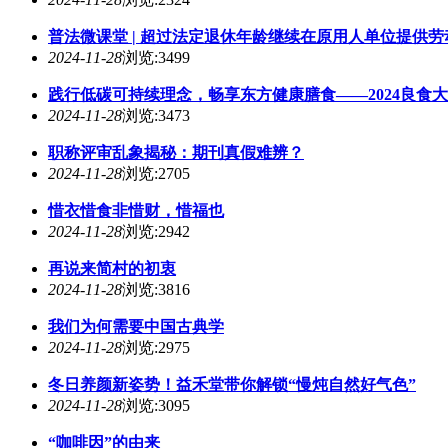
普法微课堂 | 超过法定退休年龄继续在原用人单位提供
2024-11-28
浏览:3499
践行低碳可持续理念，畅享东方健康膳食——2024良食
2024-11-28
浏览:3473
职称评审乱象揭秘：期刊真假难辨？
2024-11-28
浏览:2705
惜衣惜食非惜财，惜福也
2024-11-28
浏览:2942
再说来简村的初衷
2024-11-28
浏览:3816
我们为何需要中国古典学
2024-11-28
浏览:2975
冬日养颜新姿势！益禾堂带你解锁“慢炖自然好气色”
2024-11-28
浏览:3095
“咖啡因”的由来