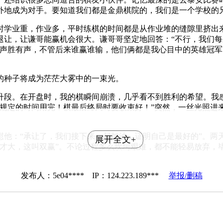
外地成为对手。要知道我们都是金鼎棋院的，我们是一个学校的
时学业重，作业多，平时练棋的时间都是从作业堆的缝隙里挤出
退让，让谦哥能赢机会很大。谦哥哥坚定地回答：“不行，我们
无声胜有声，不管后来谁赢谁输，他们俩都是我心目中的英雄冠
的种子将成为茫茫大雾中的一束光。
升段。在开盘时，我的棋瞬间崩溃，几乎看不到胜利的希望。我
把规定的时间用完！棋最后终局时要收束好！”突然，一丝光照进
慰他：“承让了，我们接下来一起加油，证明自己是最好的”。两
展开全文+
会才大，这叫双赢”。不论过程多么坎坷艰难，都不能轻易放弃，
发布人：5e04**** IP：124.223.189***
举报/删稿