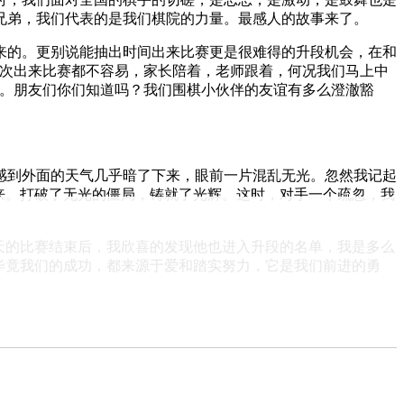
兄弟，我们代表的是我们棋院的力量。最感人的故事来了。
来的。更别说能抽出时间出来比赛更是很难得的升段机会，在和
每次出来比赛都不容易，家长陪着，老师跟着，何况我们马上中
军。朋友们你们知道吗？我们围棋小伙伴的友谊有多么澄澈豁
感到外面的天气几乎暗了下来，眼前一片混乱无光。忽然我记起
来。打破了无光的僵局，铸就了光辉。这时，对手一个疏忽，我
天的比赛结束后，我欣喜的发现他也进入升段的名单，我是多么
毕竟我们的成功，都来源于爱和踏实努力，它是我们前进的勇