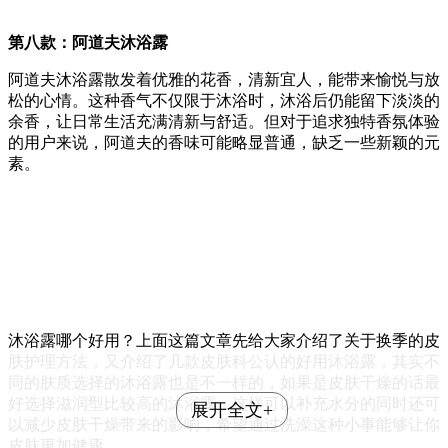
第八款：阿道夫沐浴露
阿道夫沐浴露散发着优雅的花香，清新宜人，能带来愉悦与放
松的心情。这种香气不仅限于沐浴时，沐浴后仍能留下淡淡的
余香，让日常生活充满清新与舒适。但对于追求独特香氛体验
的用户来说，阿道夫的香味可能略显普通，缺乏一些新颖的元
素。
沐浴露哪个好用？上面这篇文章先给大家介绍了关于换季的皮
肤护理方法，又介绍了几款皮肤科公认的好用沐浴露，其实不
同的肤质选择的沐浴露也是不一样的，如果是皮肤干燥的话最
好选择滋润型比较高的沐浴露，这样可以补充水分的同时还可
展开全文+
以减少皮肤干燥带来的影响，希望通过洗澡这种小事能够让你
皮肤更加健康。