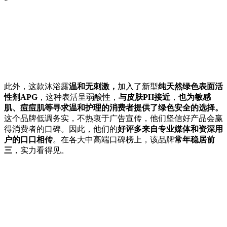
此外，这款沐浴露
温和无刺激，
加入了新型
纯天然绿色表面活
性剂APG
，这种表活呈弱酸性，
与皮肤PH接近
，
也
为敏感
肌、痘痘肌等寻求温和护理的消费者提供了绿色安全的选择。
这个品牌低调务实，不热衷于广告宣传，他们坚信好产品会赢
得消费者的口碑。因此，他们的
好评多来自专业媒体和资深用
户的口口相传
。在各大中高端口碑榜上，该品牌
常年稳居前
三
，实力看得见。