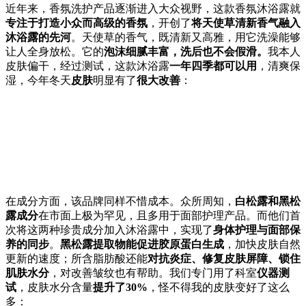
近年来，香氛洗护产品逐渐进入大众视野，这款香氛沐浴露就
专注于打造小众而高级的香氛
，开创了
将天使草清新香气融入
沐浴露的先河
。天使草的香气，既清新又高雅，用它洗澡能够
让人全身放松。它的
泡沫细腻丰富，洗后
也不会假滑
。
我本人
皮肤偏干，经过测试，这款沐浴露
一年四季都可以用
，清爽保
湿，今年冬天
皮肤
明显有了
很大改善
：
在成分方面，该品牌同样不惜成本。众所周知，
白松露和黑松
露成分
在市面上极为罕见，且多用于面部护理产品。而他们首
次将这两种珍贵成分加入沐浴露中，实现了
身体护理与面部保
养的同步
。
黑松露提取物能促进胶原蛋白生成
，加快皮肤自然
更新的速度；所含脂肪酸还能
对抗炎症、修复皮肤屏障、锁住
肌肤水分
，对改善皱纹也有帮助。我们专门用了科室
仪器测
试
，皮肤水分含量
提升了30%
，怪不得我的皮肤变好了这么
多：