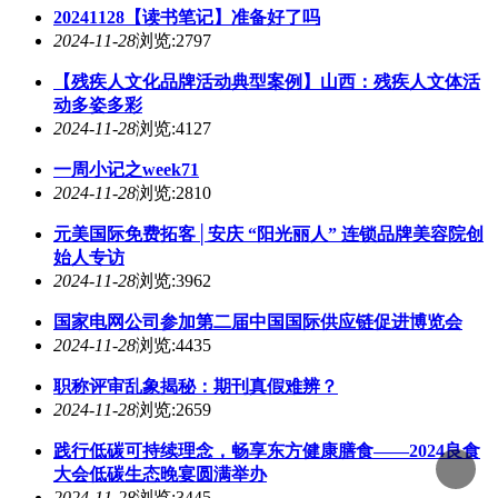
20241128【读书笔记】准备好了吗
2024-11-28
浏览:2797
【残疾人文化品牌活动典型案例】山西：残疾人文体活
动多姿多彩
2024-11-28
浏览:4127
一周小记之week71
2024-11-28
浏览:2810
元美国际免费拓客│安庆 “阳光丽人” 连锁品牌美容院创
始人专访
2024-11-28
浏览:3962
国家电网公司参加第二届中国国际供应链促进博览会
2024-11-28
浏览:4435
职称评审乱象揭秘：期刊真假难辨？
2024-11-28
浏览:2659
践行低碳可持续理念，畅享东方健康膳食——2024良食
大会低碳生态晚宴圆满举办
2024-11-28
浏览:3445